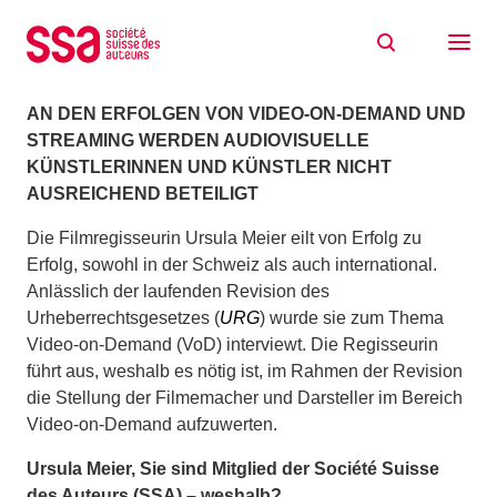
Zum Inhalt springen
Online-Nutzungen angemessen vergüten
13/09/2018
AN DEN ERFOLGEN VON VIDEO-ON-DEMAND UND
STREAMING WERDEN AUDIOVISUELLE
KÜNSTLERINNEN UND KÜNSTLER NICHT
AUSREICHEND BETEILIGT
Die Filmregisseurin Ursula Meier eilt von Erfolg zu
Erfolg, sowohl in der Schweiz als auch international.
Anlässlich der laufenden Revision des
Urheberrechtsgesetzes (
URG
) wurde sie zum Thema
Video-on-Demand (VoD) interviewt. Die Regisseurin
führt aus, weshalb es nötig ist, im Rahmen der Revision
die Stellung der Filmemacher und Darsteller im Bereich
Video-on-Demand aufzuwerten.
Ursula Meier, Sie sind Mitglied der Société Suisse
des Auteurs (SSA) – weshalb?