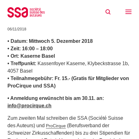
Zum Inhalt springen
ProCirque Workshop – Das gute Projekt-
Dossier
06/11/2018
• Datum:
Mittwoch 5. Dezember 2018
• Zeit:
16:00 – 18:00
• Ort:
Kaserne Basel
• Treffpunkt:
Kassenfoyer Kaserne, Klybeckstrasse 1b,
4057 Basel
• Teilnahmegebühr: Fr. 15.- (Gratis für Mitglieder von
ProCirque und SSA)
• Anmeldung erwünscht
bis am 30.11.
an:
info@procirque.ch
Zum zweiten Mal schreiben die SSA (Société Suisse
des Auteurs) und
(Berufsverband der
ProCirque
Schweizer Zirkusschaffenden) bis zu drei Stipendien für