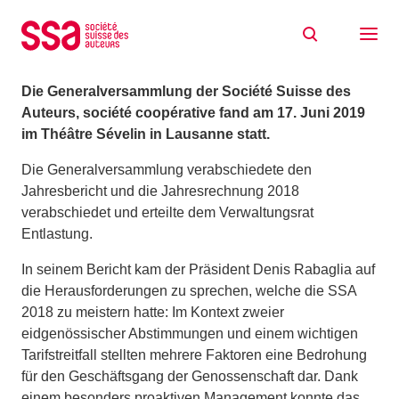
Zum Inhalt springen
Rückblick auf die GV 2019 der SSA
19/06/2019
Die Generalversammlung der Société Suisse des
Auteurs, société coopérative fand am 17.
Juni 2019
im Théâtre Sévelin in Lausanne statt.
Die Generalversammlung verabschiedete den
Jahresbericht und die Jahresrechnung 2018
verabschiedet und erteilte dem Verwaltungsrat
Entlastung.
In seinem Bericht kam der Präsident Denis Rabaglia auf
die Herausforderungen zu sprechen, welche die SSA
2018 zu meistern hatte: Im Kontext zweier
eidgenössischer Abstimmungen und einem wichtigen
Tarifstreitfall stellten mehrere Faktoren eine Bedrohung
für den Geschäftsgang der Genossenschaft dar. Dank
einem besonders proaktiven Management konnte das