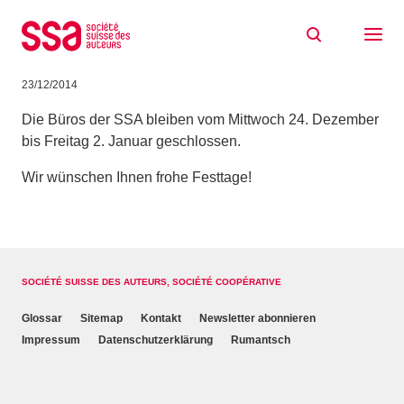
Zum Inhalt springen
SSA-Büros vom 24.12.14 bis 2.1.15
geschlossen
23/12/2014
Die Büros der SSA bleiben vom Mittwoch 24. Dezember
bis Freitag 2. Januar geschlossen.
Wir wünschen Ihnen frohe Festtage!
SOCIÉTÉ SUISSE DES AUTEURS, SOCIÉTÉ COOPÉRATIVE
Glossar
Sitemap
Kontakt
Newsletter abonnieren
Impressum
Datenschutzerklärung
Rumantsch