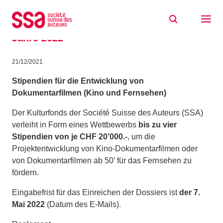
Zum Inhalt springen
SSA-Stipendien für Filmprojekte: die
Wettbewerbe und Unterstützungen im
Jahre 2022
21/12/2021
Stipendien für die Entwicklung von
Dokumentarfilmen (Kino und Fernsehen)
Der Kulturfonds der Société Suisse des Auteurs (SSA)
verleiht in Form eines Wettbewerbs
bis zu vier
Stipendien von je CHF 20’000.-
, um die
Projektentwicklung von Kino-Dokumentarfilmen oder
von Dokumentarfilmen ab 50’ für das Fernsehen zu
fördern.
Eingabefrist für das Einreichen der Dossiers ist
der
7.
Mai 2022
(Datum des E-Mails).