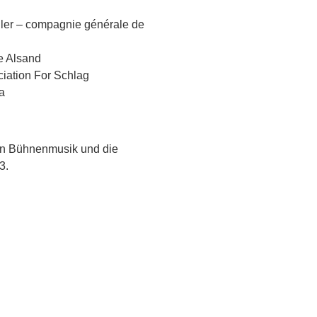
ler
–
compagnie générale de
e Alsand
ciation For Schlag
a
von Bühnenmusik und die
3.