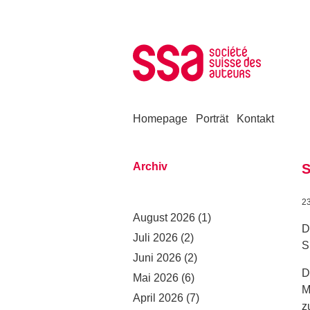
Zum Inhalt springen
Homepage
Porträt
Kontakt
Archiv
S
2
August 2026
(1)
D
Juli 2026
(2)
S
Juni 2026
(2)
D
Mai 2026
(6)
M
April 2026
(7)
z