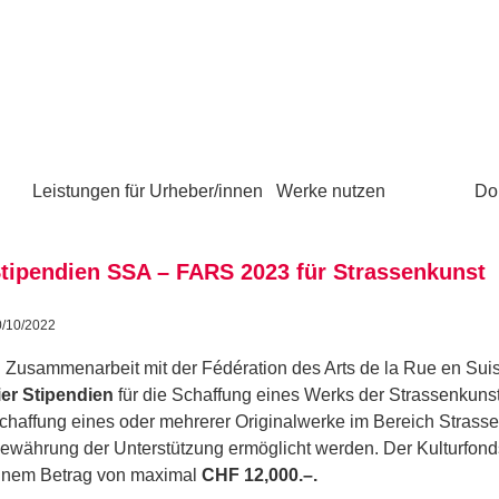
Leistungen für Urheber/innen
Werke nutzen
Do
tipendien SSA – FARS 2023 für Strassenkunst
0/10/2022
n Zusammenarbeit mit der
Fédération des Arts de la R
ue
en
Sui
ier
Stipendien
für die Schaffung eines Werks der
Strassenkuns
chaffung eines oder mehrerer Originalwerke
im Bereich Strass
ewährung der Unterstützung ermöglicht werden
.
Der Kulturfonds
inem
Betrag von
maximal
CHF
12
‚000.
–
.