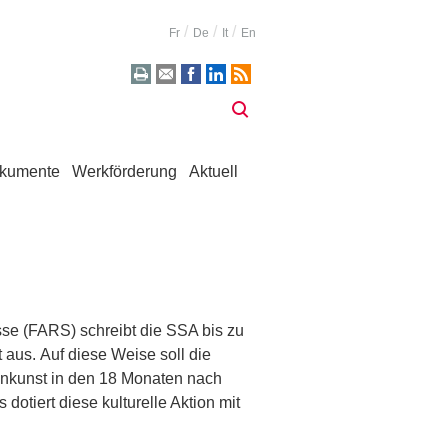
Fr
De
It
En
kumente
Werkförderung
Aktuell
sse
(FARS)
schreibt die
SSA
bis zu
t aus
.
Auf diese Weise
soll
die
enkunst
in den
18
Monaten nach
 dotiert diese kulturelle Aktion mit