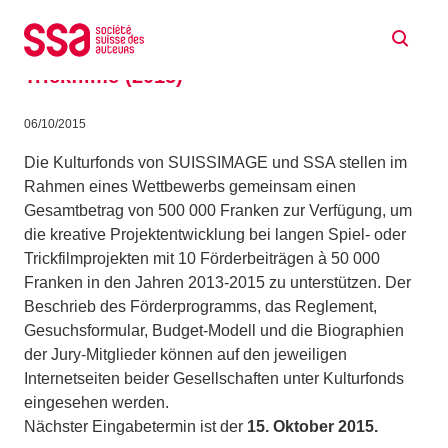
Zum Inhalt springen
Unterstützung der kreativen
Projektentwicklung für lange Spiel- und
Trickfilme (2015)
06/10/2015
Die Kulturfonds von SUISSIMAGE und SSA stellen im
Rahmen eines Wettbewerbs gemeinsam einen
Gesamtbetrag von 500 000 Franken zur Verfügung, um
die kreative Projektentwicklung bei langen Spiel- oder
Trickfilmprojekten mit 10 Förderbeiträgen à 50 000
Franken in den Jahren 2013-2015 zu unterstützen. Der
Beschrieb des Förderprogramms, das Reglement,
Gesuchsformular, Budget-Modell und die Biographien
der Jury-Mitglieder können auf den jeweiligen
Internetseiten beider Gesellschaften unter Kulturfonds
eingesehen werden.
Nächster Eingabetermin ist der
15. Oktober 2015.