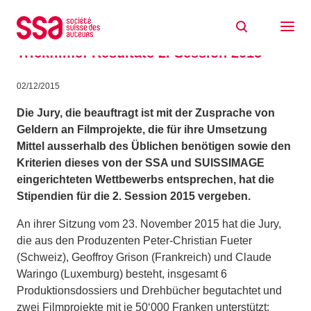
Zum Inhalt springen
Unterstützung der kreativen
Projektentwicklung für lange Spiel- und
Trickfilme: Resultate 2. Session 2015
02/12/2015
Die Jury, die beauftragt ist mit der Zusprache von
Geldern an Filmprojekte, die für ihre Umsetzung
Mittel ausserhalb des Üblichen benötigen sowie den
Kriterien dieses von der SSA und SUISSIMAGE
eingerichteten Wettbewerbs entsprechen, hat die
Stipendien für die 2. Session 2015 vergeben.
An ihrer Sitzung vom 23. November 2015 hat die Jury,
die aus den Produzenten Peter-Christian Fueter
(Schweiz), Geoffroy Grison (Frankreich) und Claude
Waringo (Luxemburg) besteht, insgesamt 6
Produktionsdossiers und Drehbücher begutachtet und
zwei Filmprojekte mit je 50‘000 Franken unterstützt: