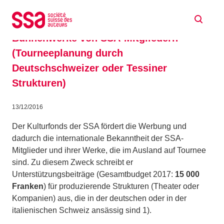
Zum Inhalt springen
Unterstützung der SSA zugunsten der
internationalen Werbung für
Bühnenwerke von SSA-Mitgliedern
(Tourneeplanung durch
Deutschschweizer oder Tessiner
Strukturen)
13/12/2016
Der Kulturfonds der SSA fördert die Werbung und
dadurch die internationale Bekanntheit der SSA-
Mitglieder und ihrer Werke, die im Ausland auf Tournee
sind. Zu diesem Zweck schreibt er
Unterstützungsbeiträge (Gesamtbudget 2017:
15 000
Franken
) für produzierende Strukturen (Theater oder
Kompanien) aus, die in der deutschen oder in der
italienischen Schweiz ansässig sind 1).