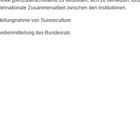
erke grenzüberschreitend zu verbreiten, sich zu vernetzen, förd
nternationale Zusammenarbeit zwischen den Institutionen.
tellungnahme von Suisseculture
edienmitteilung des Bundesrats