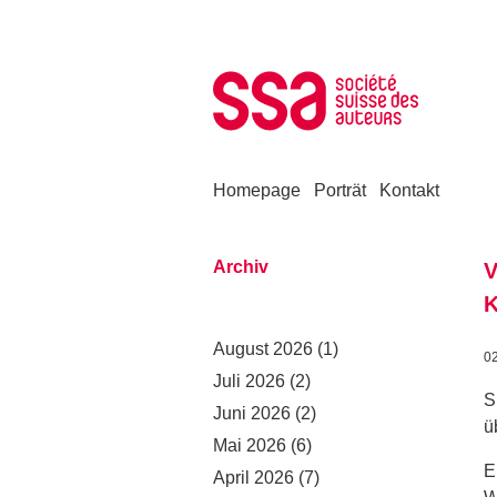
Zum Inhalt springen
Homepage
Porträt
Kontakt
Archiv
V
K
August 2026
(1)
0
Juli 2026
(2)
S
Juni 2026
(2)
ü
Mai 2026
(6)
E
April 2026
(7)