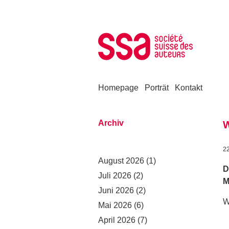
Zum Inhalt springen
Homepage
Porträt
Kontakt
Archiv
W
2
August 2026
(1)
D
Juli 2026
(2)
M
Juni 2026
(2)
W
Mai 2026
(6)
April 2026
(7)