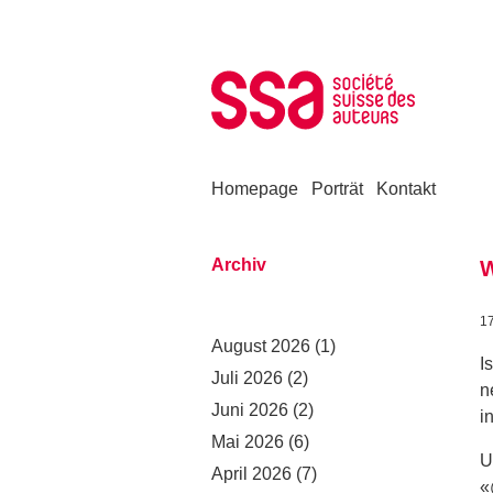
Zum Inhalt springen
Homepage
Porträt
Kontakt
Archiv
W
1
August 2026
(1)
I
Juli 2026
(2)
n
Juni 2026
(2)
i
Mai 2026
(6)
U
April 2026
(7)
«