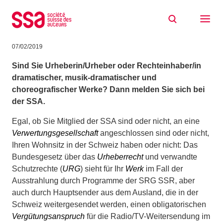
Zum Inhalt springen
Zwingend kollektive Verwertung: Rechte
für Ihre dramatischen Werke
07/02/2019
Sind Sie Urheberin/Urheber oder Rechteinhaber/in
dramatischer, musik-dramatischer und
choreografischer Werke? Dann melden Sie sich bei
der SSA.
Egal, ob Sie Mitglied der SSA sind oder nicht, an eine
Verwertungsgesellschaft
angeschlossen sind oder nicht,
Ihren Wohnsitz in der Schweiz haben oder nicht: Das
Bundesgesetz über das
Urheberrecht
und verwandte
Schutzrechte (
URG
) sieht für Ihr
Werk
im Fall der
Ausstrahlung durch Programme der SRG SSR, aber
auch durch Hauptsender aus dem Ausland, die in der
Schweiz weitergesendet werden, einen obligatorischen
Vergütungsanspruch
für die Radio/TV-Weitersendung im