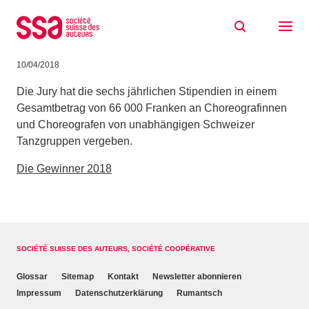
Zum Inhalt springen
Gewinner der SSA-Stipendien 2018 für
choreografische Projekte
10/04/2018
Die Jury hat die sechs jährlichen Stipendien in einem
Gesamtbetrag von 66 000 Franken an Choreografinnen
und Choreografen von unabhängigen Schweizer
Tanzgruppen vergeben.
Die Gewinner 2018
SOCIÉTÉ SUISSE DES AUTEURS, SOCIÉTÉ COOPÉRATIVE
Glossar
Sitemap
Kontakt
Newsletter abonnieren
Impressum
Datenschutzerklärung
Rumantsch