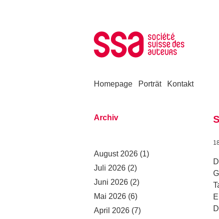
Zum Inhalt springen
Homepage
Porträt
Kontakt
Archiv
S
1
August 2026
(1)
D
Juli 2026
(2)
G
Juni 2026
(2)
T
Mai 2026
(6)
E
D
April 2026
(7)