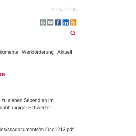
Fr
De
It
En
kumente
Werkförderung
Aktuell
ke
s zu sieben Stipendien im
unabhängiger Schweizer
t/files/ssadocuments/m104d1212.pdf