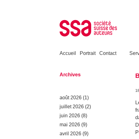
Aller au contenu
Accueil
Portrait
Contact
Serv
Archives
B
1
août 2026
(1)
L
juillet 2026
(2)
f
juin 2026
(8)
d
mai 2026
(9)
D
P
avril 2026
(9)