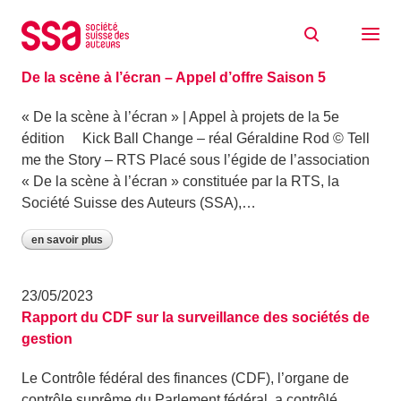
Aller au contenu
Archive: mai 2023
30/05/2023
De la scène à l’écran – Appel d’offre Saison 5
« De la scène à l’écran » | Appel à projets de la 5e
édition Kick Ball Change – réal Géraldine Rod © Tell
me the Story – RTS Placé sous l’égide de l’association
« De la scène à l’écran » constituée par la RTS, la
Société Suisse des Auteurs (SSA),…
en savoir plus
23/05/2023
Rapport du CDF sur la surveillance des sociétés de
gestion
Le Contrôle fédéral des finances (CDF), l’organe de
contrôle suprême du Parlement fédéral, a contrôlé