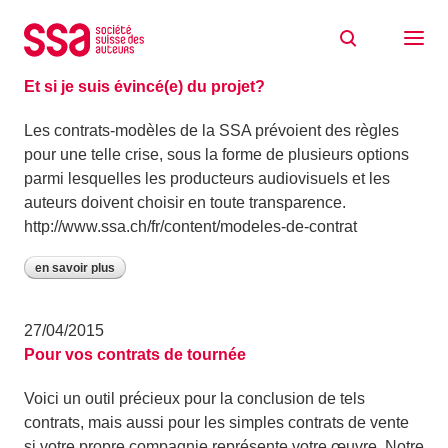
Aller au contenu
Archive: avril 2015
27/04/2015
Et si je suis évincé(e) du projet?
Les contrats-modèles de la SSA prévoient des règles
pour une telle crise, sous la forme de plusieurs options
parmi lesquelles les producteurs audiovisuels et les
auteurs doivent choisir en toute transparence.
http://www.ssa.ch/fr/content/modeles-de-contrat
en savoir plus
27/04/2015
Pour vos contrats de tournée
Voici un outil précieux pour la conclusion de tels
contrats, mais aussi pour les simples contrats de vente
si votre propre compagnie représente votre œuvre. Notre