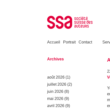
Aller au contenu
Accueil
Portrait
Contact
Serv
Archives
A
2
août 2026
(1)
V
juillet 2026
(2)
Y
juin 2026
(8)
e
mai 2026
(9)
m
avril 2026
(9)
e