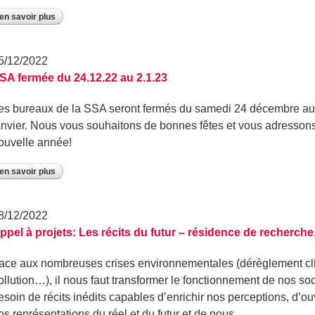
en savoir plus
5/12/2022
SA fermée du 24.12.22 au 2.1.23
es bureaux de la SSA seront fermés du samedi 24 décembre au l
anvier. Nous vous souhaitons de bonnes fêtes et vous adresson
ouvelle année!
en savoir plus
8/12/2022
ppel à projets: Les récits du futur – résidence de recherche,
ace aux nombreuses crises environnementales (dérèglement clima
ollution…), il nous faut transformer le fonctionnement de nos so
esoin de récits inédits capables d’enrichir nos perceptions, d’ou
os représentations du réel et du futur et de nous…