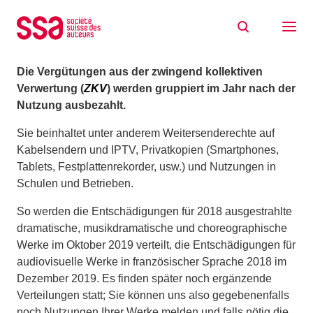
Zum Inhalt springen
Vergütungsverteilungen Ende 2019
02/10/2019
Die Vergütungen aus der zwingend kollektiven
Verwertung
(
ZKV
) werden gruppiert im Jahr nach der
Nutzung ausbezahlt.
Sie beinhaltet unter anderem Weitersenderechte auf
Kabelsendern und IPTV, Privatkopien (Smartphones,
Tablets, Festplattenrekorder, usw.) und Nutzungen in
Schulen und Betrieben.
So werden die Entschädigungen für 2018 ausgestrahlte
dramatische, musikdramatische und choreographische
Werke im Oktober 2019 verteilt, die Entschädigungen für
audiovisuelle Werke in französischer Sprache 2018 im
Dezember 2019. Es finden später noch ergänzende
Verteilungen statt; Sie können uns also gegebenenfalls
noch Nutzungen Ihrer Werke melden und falls nötig die