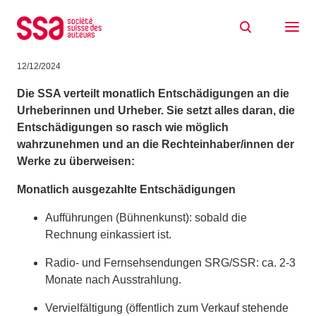
Zum Inhalt springen
Verteilungen durch die SSA: Wann kommt
welche Entschädigung?
12/12/2024
Die SSA verteilt monatlich Entschädigungen an die
Urheberinnen und Urheber. Sie setzt alles daran, die
Entschädigungen so rasch wie möglich
wahrzunehmen und an die Rechteinhaber/innen der
Werke zu überweisen:
Monatlich ausgezahlte Entschädigungen
Aufführungen (Bühnenkunst): sobald die
Rechnung einkassiert ist.
Radio- und Fernsehsendungen SRG/SSR: ca. 2-3
Monate nach Ausstrahlung.
Vervielfältigung (öffentlich zum Verkauf stehende