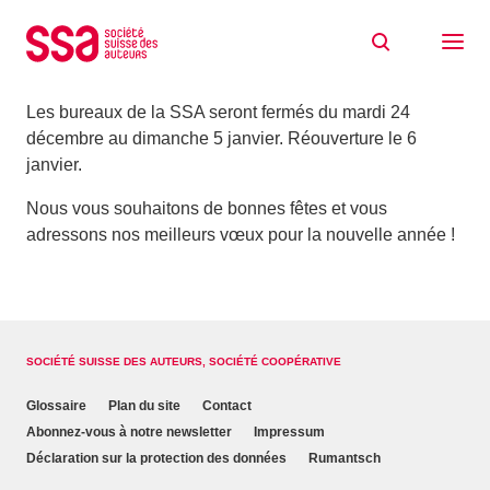
Aller au contenu
SSA fermée du 24.12.24 au 5.1.25
19/12/2024
Les bureaux de la SSA seront fermés du mardi 24
décembre au dimanche 5 janvier. Réouverture le 6
janvier.
Nous vous souhaitons de bonnes fêtes et vous
adressons nos meilleurs vœux pour la nouvelle année !
SOCIÉTÉ SUISSE DES AUTEURS, SOCIÉTÉ COOPÉRATIVE
Glossaire
Plan du site
Contact
Abonnez-vous à notre newsletter
Impressum
Déclaration sur la protection des données
Rumantsch