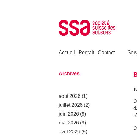
Aller au contenu
Accueil
Portrait
Contact
Serv
Archives
B
1
août 2026
(1)
D
juillet 2026
(2)
d
juin 2026
(8)
r
mai 2026
(9)
D
avril 2026
(9)