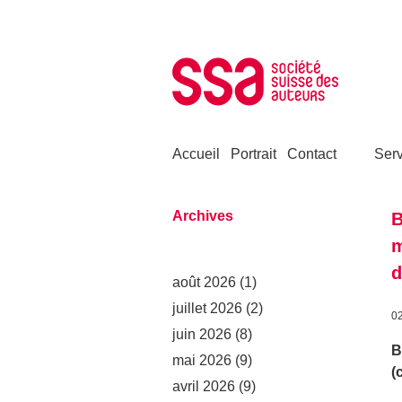
Aller au contenu
Accueil
Portrait
Contact
Serv
Archives
B
m
d
août 2026
(1)
juillet 2026
(2)
0
juin 2026
(8)
B
mai 2026
(9)
(
avril 2026
(9)