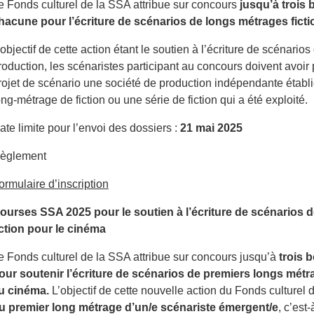
e Fonds culturel de la SSA attribue sur concours
jusqu’à trois
hacune pour l’écriture de scénarios de longs métrages
fict
’objectif de cette action étant le soutien à l’écriture de scénarios
roduction, les scénaristes participant au concours doivent avoir
rojet de scénario une société de production indépendante établie
ong-métrage de fiction ou une série de fiction qui a été exploité.
ate limite pour l’envoi des dossiers :
21 mai 2025
èglement
ormulaire d’inscription
ourses SSA 2025 pour le soutien à l’écriture de scénarios 
iction pour le cinéma
e Fonds culturel de la SSA attribue sur concours jusqu’à
trois 
our soutenir
l’écriture de scénarios de premiers longs métr
u cinéma.
L’objectif de cette nouvelle action du Fonds culturel
u premier long métrage d’un/e scénariste
émergent/e
, c’est