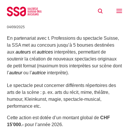
Aller au contenu
Bourses SSA – t. 2026 pour les autrices
et auteurs interprètes
04/09/2025
En partenariat avec t. Professions du spectacle Suisse,
la SSA met au concours jusqu’à 5 bourses destinées
aux
auteurs
et
autrices
interprètes
, permettant de
soutenir la création de nouveaux spectacles originaux
de petit format (maximum trois interprètes sur scène dont
l’
auteur
ou l’
autrice
interprète).
Le spectacle peut concerner différents répertoires des
arts de la scène : p. ex. arts du récit, mime, théâtre,
humour, Kleinkunst, magie, spectacle-musical,
performance etc.
Cette action est dotée d’un montant global de
CHF
15’000.-
pour l’année 2026.