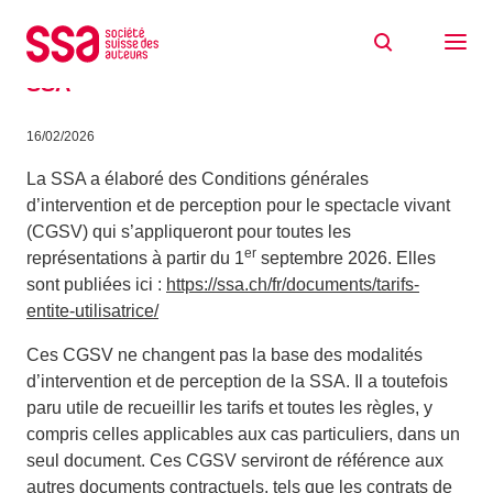
Aller au contenu
Conditions générales d’intervention et de
perception pour le spectacle vivant de la
SSA
16/02/2026
La SSA a élaboré des Conditions générales
d’intervention et de perception pour le spectacle vivant
(CGSV) qui s’appliqueront pour toutes les
er
représentations à partir du 1
septembre 2026. Elles
sont publiées ici :
https://ssa.ch/fr/documents/tarifs-
entite-utilisatrice/
Ces CGSV ne changent pas la base des modalités
d’intervention et de perception de la SSA. Il a toutefois
paru utile de recueillir les tarifs et toutes les règles, y
compris celles applicables aux cas particuliers, dans un
seul document. Ces CGSV serviront de référence aux
autres documents contractuels, tels que les contrats de