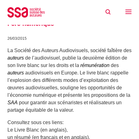
Aller au contenu
Droit d’auteur: scénaristes et réalisateurs
européens pour un traitement équitable à
l’ère numérique
26/03/2015
La Société des Auteurs Audiovisuels, société faîtière des
auteurs
de l’audiovisuel, publie la deuxième édition de
son livre blanc sur les droits et la
rémunération
des
auteurs
audiovisuels en Europe. Le livre blanc rappelle
l’explosion des différents modes d’exploitation des
œuvres audiovisuelles, souligne les opportunités de
l’économie numérique et présente les propositions de la
SAA
pour garantir aux scénaristes et réalisateurs un
partage équitable de la valeur.
Consultez sous ces liens:
Le Livre Blanc (en anglais),
un résumé (en français et en anglais),