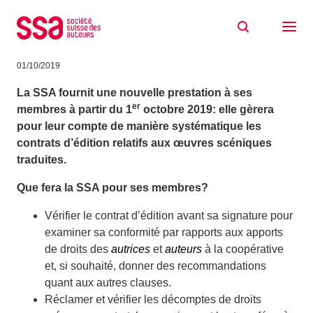
Aller au contenu
Gestion des contrats d’édition de
traductions (œuvres de scène)
01/10/2019
La SSA fournit une nouvelle prestation à ses
er
membres à partir du 1
octobre 2019: elle gèrera
pour leur compte de manière systématique les
contrats d’édition relatifs aux œuvres scéniques
traduites.
Que fera la SSA pour ses membres?
Vérifier le contrat d’édition avant sa signature pour
examiner sa conformité par rapports aux apports
de droits des
autrices
et
auteurs
à la coopérative
et, si souhaité, donner des recommandations
quant aux autres clauses.
Réclamer et vérifier les décomptes de droits