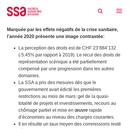
Aller au contenu
L’année 2020 de la SSA
25/08/2021
Marquée par les effets négatifs de la crise sanitaire,
l’année 2020 présente une image contrastée:
La perception des droits est de CHF 23’884’132
(-5.45% par rapport à 2019). Le recul des droits de
représentation scénique a été partiellement
compensé par une progression dans les autres
domaines.
La SSA a pris des mesures dès que le
gouvernement avait édicté les premières
restrictions au mois de mars: gel de la quasi-
totalité de projets et investissements, recours au
chômage partiel et mise en
œuvre
rapide
d’économies au niveau des charges courantes.
Il en résulte un taux moyen des commissions resté