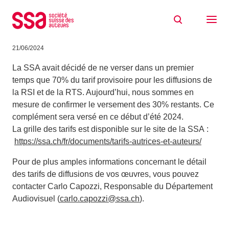
Aller au contenu
Tarifs droits d’émission SSR 2023 – RTS
et RSI
21/06/2024
La SSA avait décidé de ne verser dans un premier
temps que 70% du tarif provisoire pour les diffusions de
la RSI et de la RTS. Aujourd’hui, nous sommes en
mesure de confirmer le versement des 30% restants. Ce
complément sera versé en ce début d’été 2024.
La grille des tarifs est disponible sur le site de la SSA :
https://ssa.ch/fr/documents/tarifs-autrices-et-auteurs/
Pour de plus amples informations concernant le détail
des tarifs de diffusions de vos œuvres, vous pouvez
contacter Carlo Capozzi, Responsable du Département
Audiovisuel (
carlo.capozzi@ssa.ch
).