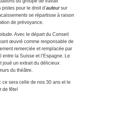
ations du groupe de travail
istes pour le droit d’
auteur
sur
encaissements se répartisse à raison
ation de prévoyance.
bitude. Avec le départ du Conseil
t ayant œuvré comme responsable de
sement remerciée et remplacée par
al entre la Suisse et l’Espagne. Le
t joué un extrait du délicieux
murs du théâtre.
 ce sera celle de nos 30 ans et le
 de fête!