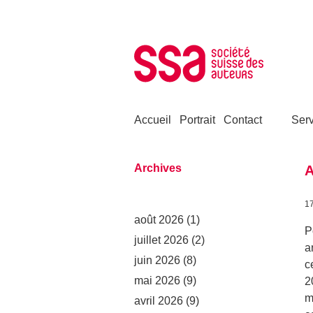
Aller au contenu
Accueil
Portrait
Contact
Serv
Archives
A
1
août 2026
(1)
P
juillet 2026
(2)
a
juin 2026
(8)
c
mai 2026
(9)
2
m
avril 2026
(9)