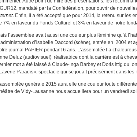
ommenter. Autre point de mire des présentations: les recommand
GUR12, mandaté par la Confédération, pour ouvrir de nouvelles p
nternet
. Enfin, il a été accepté que pour 2014, la retenu sur les 
e 7% en faveur du Fonds Culturel et 3% en faveur de notre fond
ais l’assemblée avait aussi une couleur plus féminine qu’à l’ha
’administration d’Isabelle Daccord (scène), entrée en 2004 e
otre journal PAPIER pendant 6 ans. L’assemblée l’a chaleureu
nne Deluz (audiovisuel), réalisatrice dont la carrière est à chev
ernier mot a été laissé à Claude-Inga Barbey et Doris Ittig qui on
Laverie Paradis», spectacle qui se jouait précisément dans les 
’assemblée générale 2015 aura elle une couleur toute différente:
héâtre de Vidy-Lausanne nous accueillera pour un vendredi soir