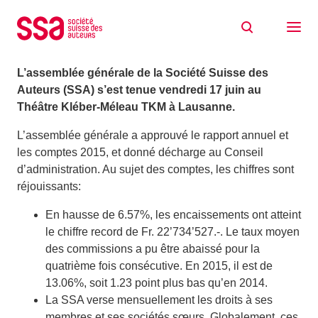
Aller au contenu
AG 2016
20/06/2016
L’assemblée générale de la Société Suisse des
Auteurs (SSA) s’est tenue vendredi 17 juin au
Théâtre Kléber-Méleau TKM à Lausanne.
L’assemblée générale a approuvé le rapport annuel et
les comptes 2015, et donné décharge au Conseil
d’administration. Au sujet des comptes, les chiffres sont
réjouissants:
En hausse de 6.57%, les encaissements ont atteint
le chiffre record de Fr. 22’734’527.-. Le taux moyen
des commissions a pu être abaissé pour la
quatrième fois consécutive. En 2015, il est de
13.06%, soit 1.23 point plus bas qu’en 2014.
La SSA verse mensuellement les droits à ses
membres et ses sociétés sœurs. Globalement, ces