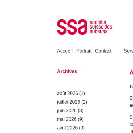
Aller au contenu
Accueil
Portrait
Contact
Serv
Archives
A
11
août 2026
(1)
C
juillet 2026
(2)
a
juin 2026
(8)
S
mai 2026
(9)
c
avril 2026
(9)
i