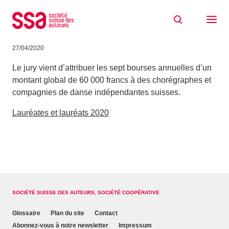
Aller au contenu
Bourses SSA 2020 pour la création
chorégraphique
27/04/2020
Le jury vient d’attribuer les sept bourses annuelles d’un
montant global de 60 000 francs à des chorégraphes et
compagnies de danse indépendantes suisses.
Lauréates et lauréats 2020
SOCIÉTÉ SUISSE DES AUTEURS, SOCIÉTÉ COOPÉRATIVE
Glossaire
Plan du site
Contact
Abonnez-vous à notre newsletter
Impressum