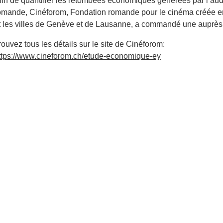
fin de quantifier les retombées économiques générées par l’au
omande, Cinéforom, Fondation romande pour le cinéma créée en
t les villes de Genève et de Lausanne, a commandé une auprès
rouvez tous les détails sur le site de Cinéforom:
ttps://www.cineforom.ch/etude-economique-ey