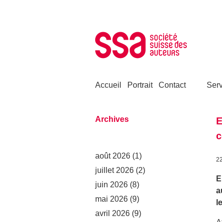
Aller au contenu
Accueil
Portrait
Contact
Serv
Archives
E
c
août 2026
(1)
2
juillet 2026
(2)
E
juin 2026
(8)
a
mai 2026
(9)
l
avril 2026
(9)