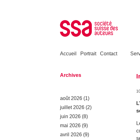
Aller au contenu
Accueil
Portrait
Contact
Serv
Archives
I
1
août 2026
(1)
L
juillet 2026
(2)
s
juin 2026
(8)
L
mai 2026
(9)
c
avril 2026
(9)
s