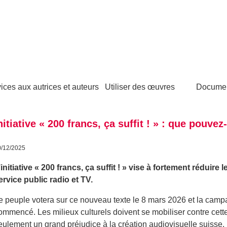
ices aux autrices et auteurs
Utiliser des œuvres
Docume
nitiative « 200 francs, ça suffit ! » : que pouvez
0/12/2025
’initiative « 200 francs, ça suffit ! » vise à fortement réduir
ervice public radio et TV.
e peuple votera sur ce nouveau texte le 8 mars 2026 et la camp
ommencé. Les milieux culturels doivent se mobiliser contre cette i
eulement un grand préjudice à la création audiovisuelle suisse,