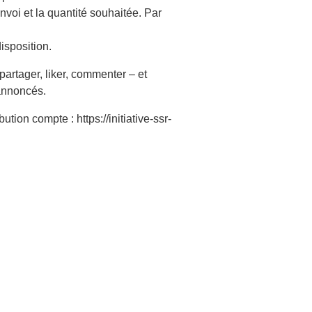
voi et la quantité souhaitée. Par
isposition.
artager, liker, commenter – et
 annoncés.
ion compte : https://initiative-ssr-