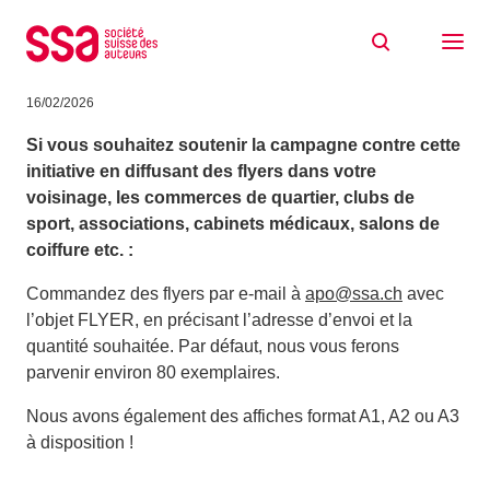
Aller au contenu
Initiative contre la SSR : commandez des
flyers et affiches
16/02/2026
Si vous souhaitez soutenir la campagne contre cette
initiative en diffusant des flyers dans
votre
voisinage, les commerces de quartier, clubs de
sport, associations, cabinets médicaux, salons de
coiffure etc.
:
Commandez des flyers par e-mail à
apo@ssa.ch
avec
l’objet FLYER, en précisant l’adresse d’envoi et la
quantité souhaitée. Par défaut, nous vous ferons
parvenir environ 80 exemplaires.
Nous avons également des affiches format A1, A2 ou A3
à disposition !