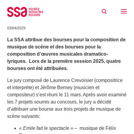
Aller au contenu
Lauréats des bourses pour la
composition de musique de scène
03/04/2025
La
SSA attribue des bourses pour la composition de
musique de scène
et des bourses pour la
composition d’œuvres musicales dramatico-
lyriques. Lors de la première session 2025
, quatre
bourses ont été attribuées.
Le jury composé de Laurence Crevoisier (compositrice
et interprète) et Jérôme Berney (musicien et
compositeur) s’est réuni le 11 mars. Après avoir examiné
les 7 projets soumis au concours, le jury a décidé
d’attribuer une bourse aux trois projets de musique de
scène suivants:
« Emile fait le spectacle »
– musique de Félix