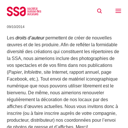
Aller au contenu
Membres SSA: photos et affiches de vos
créations 2014 bienvenues
09/10/2014
Les
droits d’auteur
permettent de créer de nouvelles
œuvres et de les produire. Afin de refléter la formidable
diversité des créations qui constituent les répertoires de
la SSA, nous aimerions inclure des photographies de
vos spectacles et de vos films dans nos publications
(
Papier
,
Infolettre
, site Internet, rapport annuel, page
Facebook, etc.). Tout envoi de matériel iconographique
numérique que nous pouvons utiliser librement est le
bienvenu. De même, nous aimerions renouveler
régulièrement la décoration de nos locaux par des
affiches d’œuvres actuelles. Nous vous invitons donc à
inscrire (ou à faire inscrire auprès de votre compagnie,
producteur, distributeur) nos coordonnées pour l’envoi
de photos de presse et d’affiches. Merci!