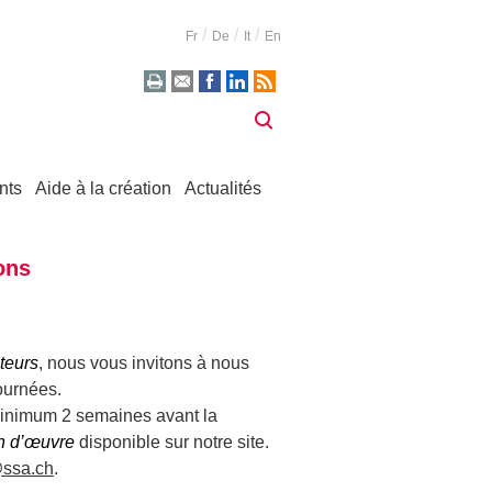
Fr
De
It
En
nts
Aide à la création
Actualités
ons
teurs
, nous vous invitons à nous
ournées.
minimum 2 semaines avant la
on d’œuvre
disponible sur notre site.
@ssa.ch
.