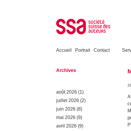
Aller au contenu
Accueil
Portrait
Contact
Serv
Archives
M
2
août 2026
(1)
A
juillet 2026
(2)
c
juin 2026
(8)
M
mai 2026
(9)
p
P
avril 2026
(9)