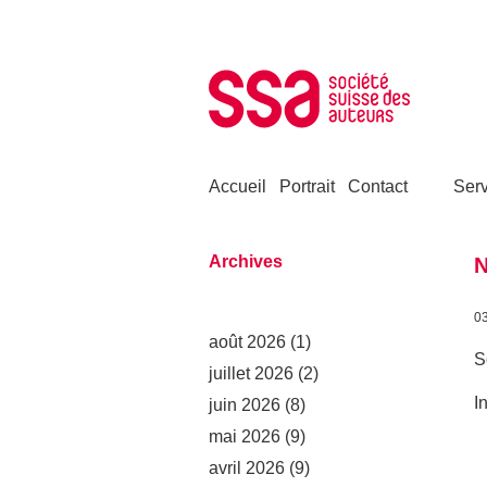
Aller au contenu
Accueil
Portrait
Contact
Serv
Archives
N
0
août 2026
(1)
S
juillet 2026
(2)
I
juin 2026
(8)
mai 2026
(9)
avril 2026
(9)