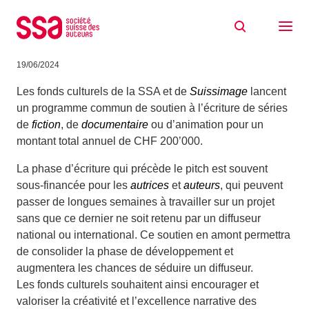
Aller au contenu
Nouvelle bourse SSA Suissimage pour
l’écriture de séries
19/06/2024
Les fonds culturels de la SSA et de
Suissimage
lancent
un programme commun de soutien à l’écriture de séries
de
fiction
, de
documentaire
ou d’animation pour un
montant total annuel de CHF 200’000.
La phase d’écriture qui précède le pitch est souvent
sous-financée pour les
autrices
et
auteurs
, qui peuvent
passer de longues semaines à travailler sur un projet
sans que ce dernier ne soit retenu par un diffuseur
national ou international. Ce soutien en amont permettra
de consolider la phase de développement et
augmentera les chances de séduire un diffuseur.
Les fonds culturels souhaitent ainsi encourager et
valoriser la créativité et l’excellence narrative des