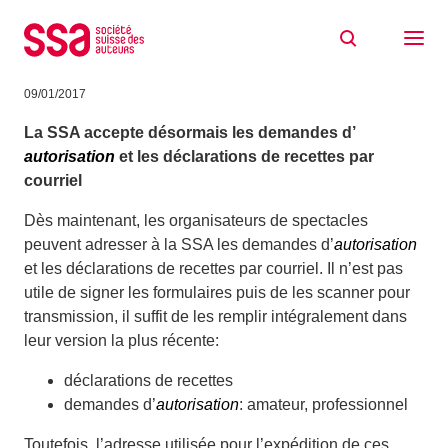
Aller au contenu
Organisateurs de spectacles: tout par
courriel
09/01/2017
La SSA accepte désormais les demandes d’
autorisation
et les déclarations de recettes par
courriel
Dès maintenant, les organisateurs de spectacles
peuvent adresser à la SSA les demandes d’
autorisation
et les déclarations de recettes par courriel. Il n’est pas
utile de signer les formulaires puis de les scanner pour
transmission, il suffit de les remplir intégralement dans
leur version la plus récente:
déclarations de recettes
demandes d’
autorisation
: amateur, professionnel
Toutefois, l’adresse utilisée pour l’expédition de ces