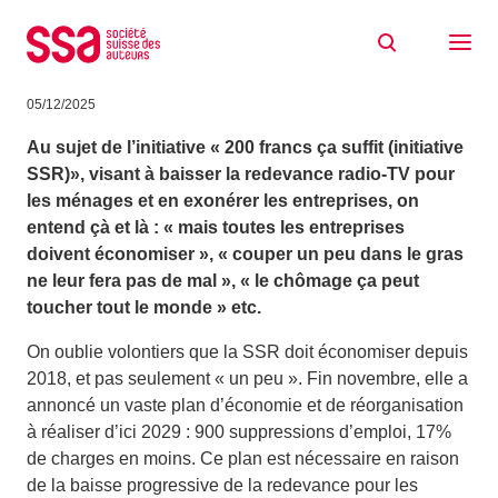
Aller au contenu
Réduire à peau de chagrin ? Non, 200
francs ne suffisent pas.
05/12/2025
Au sujet de l’initiative « 200 francs ça suffit (initiative
SSR)», visant à baisser la redevance radio-TV pour
les ménages et en exonérer les entreprises, on
entend çà et là : « mais toutes les entreprises
doivent économiser », « couper un peu dans le gras
ne leur fera pas de mal », « le chômage ça peut
toucher tout le monde » etc.
On oublie volontiers que la SSR doit économiser depuis
2018, et pas seulement « un peu ». Fin novembre, elle a
annoncé un vaste plan d’économie et de réorganisation
à réaliser d’ici 2029 : 900 suppressions d’emploi, 17%
de charges en moins. Ce plan est nécessaire en raison
de la baisse progressive de la redevance pour les