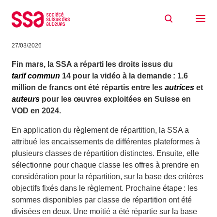
Aller au contenu
Répartition du droit à rémunération pour
la vidéo à la demande
27/03/2026
Fin mars, la SSA a réparti les droits issus du
tarif commun
14 pour la vidéo à la demande : 1.6
million de francs ont été répartis entre les
autrices
et
auteurs
pour les œuvres exploitées en Suisse en
VOD en 2024.
En application du règlement de répartition, la SSA a
attribué les encaissements de différentes plateformes à
plusieurs classes de répartition distinctes. Ensuite, elle
sélectionne pour chaque classe les offres à prendre en
considération pour la répartition, sur la base des critères
objectifs fixés dans le règlement. Prochaine étape : les
sommes disponibles par classe de répartition ont été
divisées en deux. Une moitié a été répartie sur la base