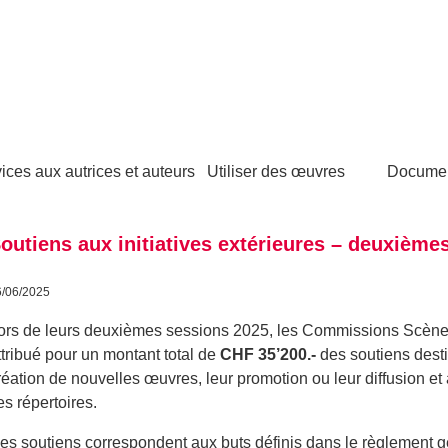
ices aux autrices et auteurs
Utiliser des œuvres
Docume
outiens aux initiatives extérieures – deuxième
6/06/2025
ors de leurs deuxièmes sessions 2025, les Commissions Scène 
ttribué pour un montant total de
CHF 35’200.-
des soutiens dest
réation de nouvelles œuvres, leur promotion ou leur diffusion et 
es répertoires.
es soutiens correspondent aux buts définis dans le
règlement g