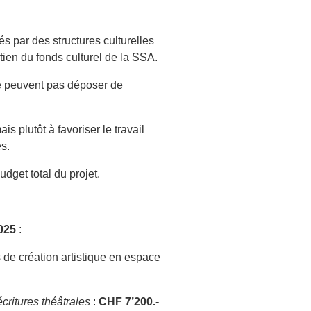
és par des structures culturelles
tien du fonds culturel de la SSA.
ne peuvent pas déposer de
s plutôt à favoriser le travail
s.
get total du projet.
025
:
de création artistique en espace
écritures théâtrales
:
CHF 7’200.-