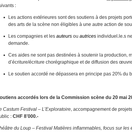
uivants :
Les actions extérieures sont des soutiens à des projets port
des arts de la scène non éligibles à une autre action de sou
Les compagnies et les
auteurs
ou
autrices
individuel.le.s 
demande.
Ces aides ne sont pas destinées à soutenir la production, mai
d’écriture/écriture chorégraphique et de diffusion des œuvre
Le soutien accordé ne dépassera en principe pas 20% du bud
outiens accordés lors de la
Commission scène du 20 mai 2
e Castum Festival – L’Exploratoire
, a
ccompagnement de projets 
ublic
:
CHF 8’000.-
héâtre du Loup
– F
estival Matières inflammables, focus sur les 