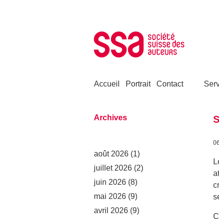
Aller au contenu
Accueil
Portrait
Contact
Serv
Archives
S
0
août 2026
(1)
L
juillet 2026
(2)
a
juin 2026
(8)
c
mai 2026
(9)
s
avril 2026
(9)
C