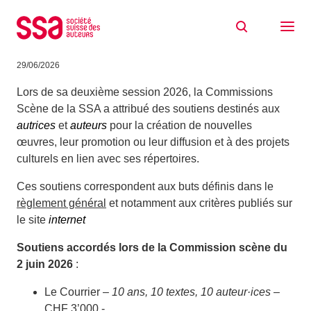
Aller au contenu
Soutiens aux initiatives extérieures –
répertoire scène – 2ème session 2026
29/06/2026
Lors de sa deuxième session 2026, la Commissions
Scène de la SSA a attribué
des soutiens destinés aux
autrices
et
auteurs
pour la création de nouvelles
œuvres, leur promotion ou leur diffusion et à des projets
culturels en lien avec ses répertoires.
Ces soutiens correspondent aux buts définis dans le
règlement général
et notamment aux critères publiés sur
le site
internet
Soutiens accordés lors de la
Commission scène du
2 juin 2026
:
Le Courrier –
10 ans, 10 textes, 10 auteur·ices
–
CHF 3’000.-