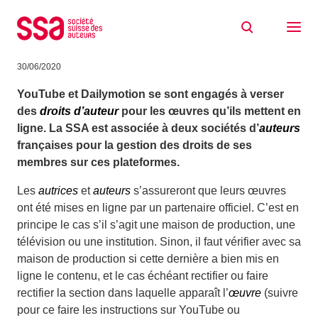
Aller au contenu
Vos œuvres sur YouTube et Dailymotion?
Faites-le nous savoir.
30/06/2020
YouTube et Dailymotion se sont engagés
à verser
des
droits d’auteur
pour les œuvres qu’ils mettent en
ligne.
La SSA est associée à deux sociétés d’
auteurs
françaises pour la gestion des droits de ses
membres sur ces plateformes.
Les
autrices
et
auteurs
s’assureront que leurs œuvres
ont été mises en ligne par un partenaire officiel. C’est en
principe le cas s’il s’agit une maison de production, une
télévision ou une institution. Sinon, il faut vérifier avec sa
maison de production si cette dernière a bien mis en
ligne le contenu, et le cas échéant rectifier ou faire
rectifier la section dans laquelle apparaît l’
œuvre
(suivre
pour ce faire les instructions sur YouTube ou